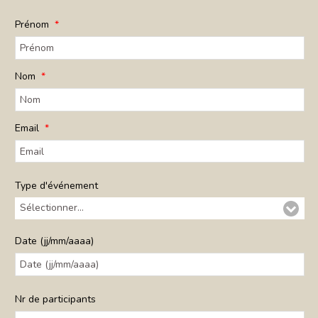
Prénom
Nom
Email
Type d'événement
Sélectionner...
Date (jj/mm/aaaa)
Nr de participants