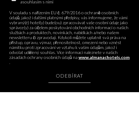
asouhlasím s nimi
V souladu s nařízením EU č. 679/2016 o ochraně osobních
údajů, jakož i dalšími platnými předpisy, vás informujeme, že vámi
vybraný(é) hotel(y) bude(ou) zpracovávat vaše osobní údaje jako
správce(y) za účelem poskytování obchodních informací o našich
službách a produktech, novinkách, nabídkách a/nebo našem
newsletteru či zpravodaji. Kdykoli můžete uplatnit svá práva na
přístup, opravu, výmaz, přenositelnost, omezení nebo vznést
námitku proti zpracování ve vztahu k vašim údajům, jakož i
odvolat udělený souhlas. Více informací naleznete v našich
zásadách ochrany osobních údajů na
www.almanachotels.com
.
ODEBÍRAT